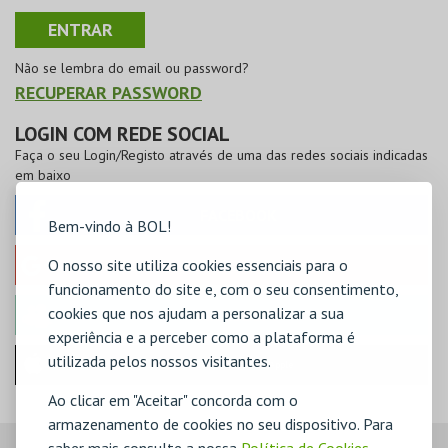
Não se lembra do email ou password?
RECUPERAR PASSWORD
LOGIN COM REDE SOCIAL
Faça o seu Login/Registo através de uma das redes sociais indicadas
em baixo
FACEBOOK
Bem-vindo à BOL!
O nosso site utiliza cookies essenciais para o
GOOGLE
funcionamento do site e, com o seu consentimento,
cookies que nos ajudam a personalizar a sua
MICROSOFT
experiência e a perceber como a plataforma é
utilizada pelos nossos visitantes.
Iniciar sessão com a Apple
Ao clicar em "Aceitar" concorda com o
armazenamento de cookies no seu dispositivo. Para
saber mais consulte a nossa
Política de Cookies
,