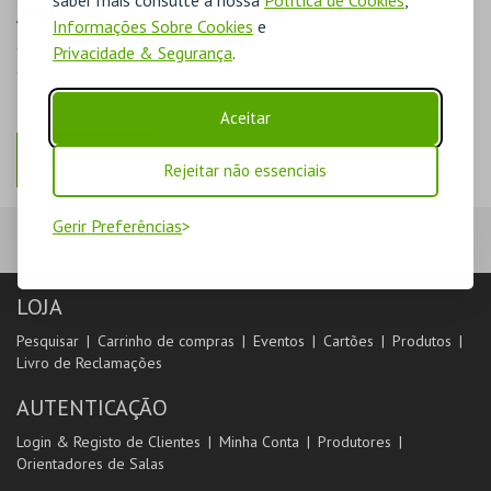
AINDA NÃO ESTOU REGISTADO
Informações Sobre Cookies
e
O registo na plataforma BOL permite-lhe acompanhar as suas
Privacidade & Segurança
.
compras na área de cliente.
Aceitar
REGISTAR
Rejeitar não essenciais
Gerir Preferências
LOJA
Pesquisar
Carrinho de compras
Eventos
Cartões
Produtos
Livro de Reclamações
AUTENTICAÇÃO
Login & Registo de Clientes
Minha Conta
Produtores
Orientadores de Salas