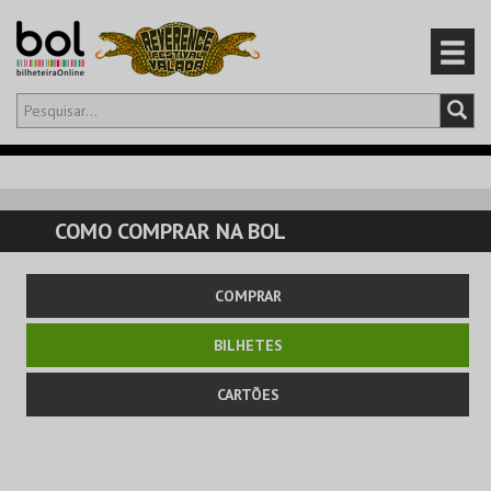
Olá,
iniciar sessão
PT
0
CARRINHO
COMO COMPRAR NA BOL
EVENTOS
COMPRAR
CARTÕES
BILHETES
PRODUTOS
CARTÕES