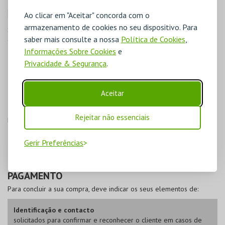
Ao clicar em "Aceitar" concorda com o
armazenamento de cookies no seu dispositivo. Para
Se pretende
comprar com desconto, trocar vouchers ou passes
,
saber mais consulte a nossa
Política de Cookies
,
deverá proceder da seguinte forma:
Informações Sobre Cookies
e
Desconto
- Escolher o desconto correspondente para cada
Privacidade & Segurança
.
bilhete;
Cartão/Voucher/Passe
- Escolher o cartão/voucher/passe para
cada bilhete, carregar no botão para aplicar as alterações e
Aceitar
posteriormente indicar o código de barras do
cartão/voucher/passe.
Rejeitar não essenciais
Pressione
Seguinte
para avançar para o próximo passo.
Gerir Preferências
PAGAMENTO
Para concluir a sua compra, deve indicar os seus elementos de:
Identificação e contacto
solicitados para confirmar e reconhecer o cliente em casos de